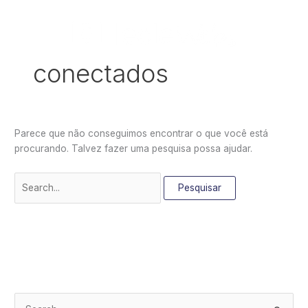
Ir
Pesquisar
para
por:
o
conteúdo
conectados
Parece que não conseguimos encontrar o que você está
procurando. Talvez fazer uma pesquisa possa ajudar.