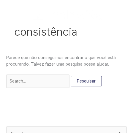
Ir
Pesquisar
para
por:
o
conteúdo
consistência
Parece que não conseguimos encontrar o que você está
procurando. Talvez fazer uma pesquisa possa ajudar.