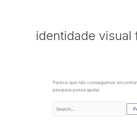
Ir
Pesquisar
para
por:
o
conteúdo
identidade visual 
Parece que não conseguimos encontrar 
pesquisa possa ajudar.